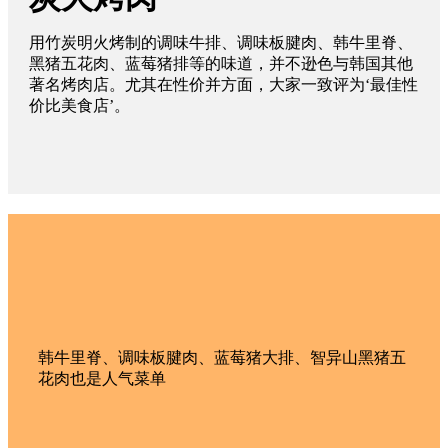
用竹炭明火烤制的调味牛排、调味板腱肉、韩牛里脊、
黑猪五花肉、蓝莓猪排等的味道，并不逊色与韩国其他
著名烤肉店。尤其在性价并方面，大家一致评为‘最佳性
价比美食店’。
韩牛里脊、调味板腱肉、蓝莓猪大排、智异山黑猪五
花肉也是人气菜单