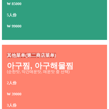
₩
85000
5人份
₩
99000
其他菜单(第二商店菜单)
아구찜, 아구해물찜
(순한맛, 약간매운맛, 매운맛 중 선택)
2人份
₩
39000
3人份