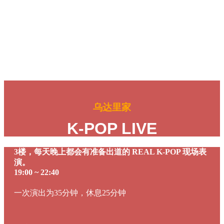
另外，还准备了多种饮料，在明洞可谓是种类最多。
扎啤、生玛格丽酒、生柠檬、柠檬碳酸酒、西柚碳酸酒、草莓
果汁、高级红酒Glass等非常有人气
乌达里家
K-POP LIVE
3楼，每天晚上都会有准备出道的 REAL K-POP 现场表
演。
19:00 ~ 22:40
一次演出为35分钟，休息25分钟