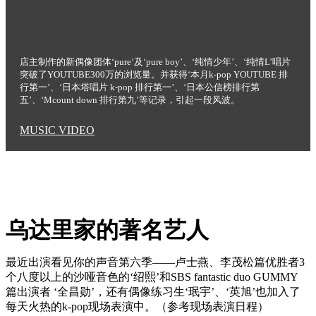
店主制作的新偶像团体‘pure’及‘pure boy’、‘纯情少年’、‘纯情L’唱片
突破了YOUTUBE300万的浏览量。并获得‘本月k-pop YOUTUBE 排
行第一’、‘日本塔唱片 k-pop 排行第一’、‘日本公信榜排行第
五’、‘Mcount down 排行第九’等记录，引起一段风波。
MUSIC VIDEO
乌达里家的著名艺人
最近出演看见你的声音第六季——卢士燕、李茂松篇优胜者3
个八度以上的沙哑音色的‘绍熙’和SBS fantastic duo GUMMY
篇出演者 ‘全昌勋’，还有偶像练习生‘珉宇’、‘英旭’也加入了
每天火热的k-pop现场表演中。（参考现场表演日程）