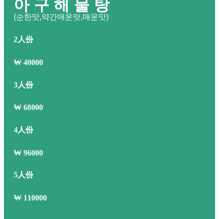
아 구 해 물 탕
(순한맛,약간매운맛,매운맛)
2人份
₩
40000
3人份
₩
68000
4人份
₩
96000
5人份
₩
110000