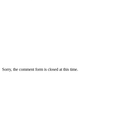
Sorry, the comment form is closed at this time.
상호: 오다리집 | 대표: PAKU KIYOKO(박키요코) | 사업자등
록번호: 211-07-46100
본점: 서울 중구 명동8나길 28 2~3층 오다리집
명동직영 2호점: 서울 중구 명동8나길 10 사보이호텔 B동 2~3
층 오다리집
Tel: +82-2-778-6767~9, 6797 | Mobile: 010-3387-8184 | Email:
rensia123@naver.com