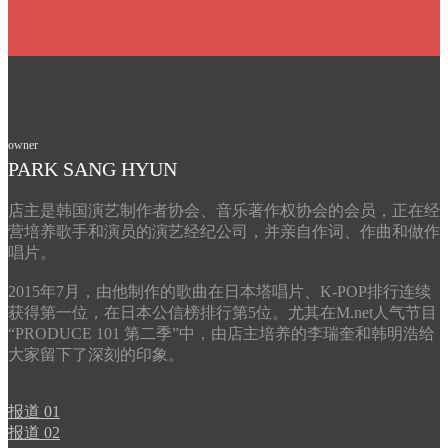
owner
PARK SANG HYUN
店主是韩国演艺制作者协会、音乐著作权协会的会员，正在经
营培养歌手和演员的演艺经纪公司，并亲自作词、作曲和做作
唱片。
2015年7月，由他制作的歌曲在日本塔唱片、K-POP排行连续
获得第一位，在日本公信榜排行第5位。尤其在M.net人气节目
“PRODUCE 101 第二季”中，由店主培养的李瑞奎和韩明浩给
大家留下了深刻的印象。
报道 01
报道 02