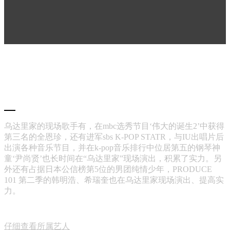
三楼设有电子钢琴，由店家制作的演艺经纪公司所属歌手或临
出道的练习生进行现场演出。
乌达里家的现场歌手有，在mbc选秀节目‘伟大的诞生2’中获得
第三名的全恩珍，还有进军sbs K-POP STATR，与IU出唱片后
出演各种音乐节目，并在k-pop音乐排行中位居第五的钢琴神
童‘尹尚贤’也长时间在“乌达里家”现场演出，积累了实力。另
外还有占据日本公信榜第5位的男团纯情少年，PRODUCE
101 第二季的韩明浩、希瑞奎也在乌达里家现场演出、提高实
力。
仔细查看所属艺人