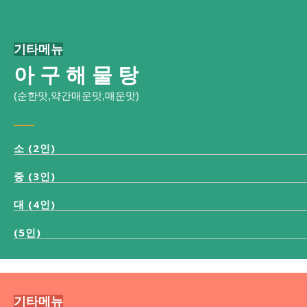
기타메뉴
아 구 해 물 탕
(순한맛,약간매운맛,매운맛)
소 (2인)
중 (3인)
대 (4인)
(5인)
기타메뉴